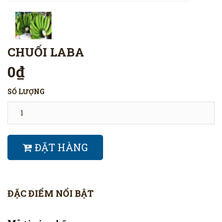
CHUỐI LABA
0₫
SỐ LƯỢNG
ĐẶT HÀNG
ĐẶC ĐIỂM NỔI BẬT