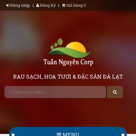
Đăng nhập
|
Đăng ký
|
Giỏ hàng 0
RAU SẠCH, HOA TƯƠI & ĐẶC SẢN ĐÀ LẠT
MENU