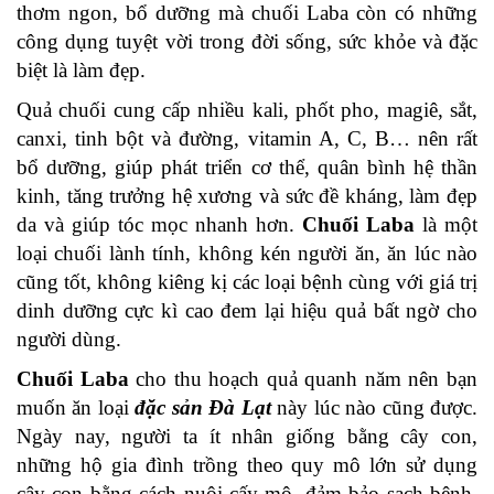
thơm ngon, bổ dưỡng mà chuối Laba còn có những 
công dụng tuyệt vời trong đời sống, sức khỏe và đặc 
biệt là làm đẹp.
Quả chuối cung cấp nhiều kali, phốt pho, magiê, sắt, 
canxi, tinh bột và đường, vitamin A, C, B… nên rất 
bổ dưỡng, giúp phát triển cơ thể, quân bình hệ thần 
kinh, tăng trưởng hệ xương và sức đề kháng, làm đẹp 
da và giúp tóc mọc nhanh hơn. 
Chuối Laba
 là một 
loại chuối lành tính, không kén người ăn, ăn lúc nào 
cũng tốt, không kiêng kị các loại bệnh cùng với giá trị 
dinh dưỡng cực kì cao đem lại hiệu quả bất ngờ cho 
người dùng.
Chuối Laba
 cho thu hoạch quả quanh năm nên bạn 
muốn ăn loại 
đặc sản Đà Lạt
 này lúc nào cũng được. 
Ngày nay, người ta ít nhân giống bằng cây con, 
những hộ gia đình trồng theo quy mô lớn sử dụng 
cây con bằng cách nuôi cấy mô, đảm bảo sạch bệnh, 