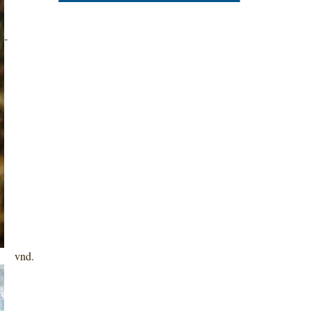
-
0 vnd.