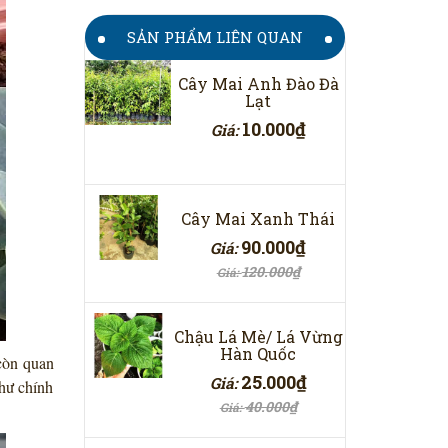
SẢN PHẨM LIÊN QUAN
Cây Mai Anh Đào Đà
Lạt
10.000₫
Giá:
Cây Mai Xanh Thái
90.000₫
Giá:
120.000₫
Giá:
Chậu Lá Mè/ Lá Vừng
Hàn Quốc
còn quan
25.000₫
Giá:
như chính
40.000₫
Giá: