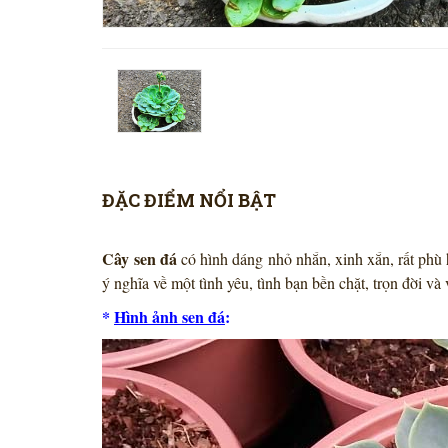
ĐẶC ĐIỂM NỔI BẬT
Cây sen đá
có hình dáng nhỏ nhắn, xinh xắn, rất phù
ý nghĩa về một tình yêu, tình bạn bền chặt, trọn đời và
*
Hình ảnh sen đá
: