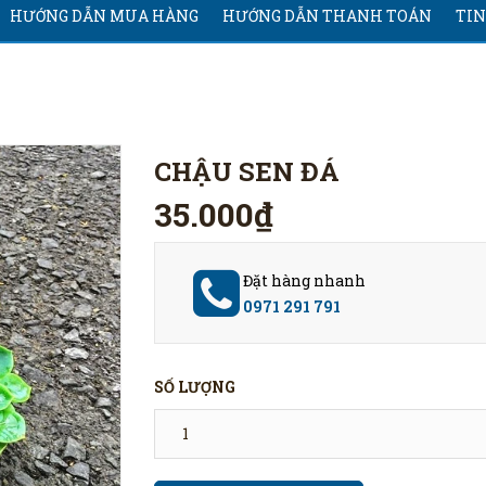
HƯỚNG DẪN MUA HÀNG
HƯỚNG DẪN THANH TOÁN
TIN
CHẬU SEN ĐÁ
35.000₫
Đặt hàng nhanh
0971 291 791
SỐ LƯỢNG