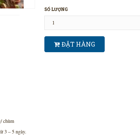
SỐ LƯỢNG
ĐẶT HÀNG
g/ chùm
ừ 3 – 5 ngày.