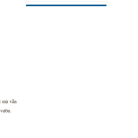
ất mà vẫn
 vườn.