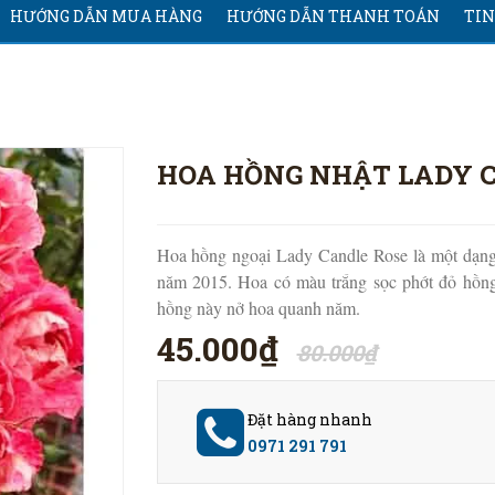
HƯỚNG DẪN MUA HÀNG
HƯỚNG DẪN THANH TOÁN
TIN
HOA HỒNG NHẬT LADY 
Hoa hồng ngoại Lady Candle Rose là một dạng 
năm 2015. Hoa có màu trắng sọc phớt đỏ hồn
hồng này nở hoa quanh năm.
45.000₫
80.000₫
Đặt hàng nhanh
0971 291 791