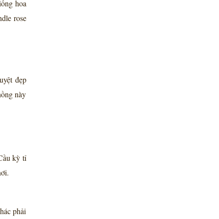
giống hoa
ndle rose
uyệt đẹp
hồng này
Cầu kỳ tỉ
ơi.
khác phải