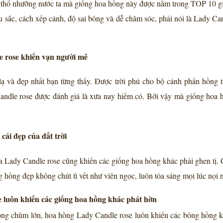
 và thổ nhưỡng nước ta mà giống hoa hồng này được nằm trong TOP 10 
sắc, cách xếp cánh, độ sai bông và dễ chăm sóc, phải nói là Lady Ca
 rose khiến vạn người mê
ạ và đẹp nhất bạn từng thấy. Được trời phú cho bộ cánh phấn hồng t
ndle rose được đánh giá là xưa nay hiếm có. Bởi vậy mà giống hoa 
cái đẹp của đất trời
a Lady Candle rose cũng khiến các giống hoa hồng khác phải ghen tị. 
 hồng đẹp không chút tì vết như viên ngọc, luôn tỏa sáng mọi lúc nọi n
 luôn khiến các giống hoa hồng khác phát hờn
 bông chùm lớn, hoa hồng Lady Candle rose luôn khiến các bông hồng 