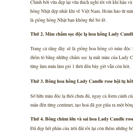
Chính bởi vừa đẹp lại vừa thích nghi tốt với khí hậu
hồng Nhật đẹp nhất khi về Việt Nam. Hoàn hảo từ màu 
là giống hồng Nhật bạn không thể bỏ lỡ.
Thứ 2. Màu chấm sọc độc lạ hoa hồng Lady Candle
Trang cá rằng đây sẽ là giống hoa hồng có màu độc l
điểm tô bằng những chấm sọc lạ mắt màu của Lady Ca
từng làm mưa làm gió 1 thời đến bây giờ vẫn còn hót.
Thứ 3. Bông hoa hồng Lady Candle rose hội tụ hết 
Sở hữu màu độc lạ thôi chưa đủ, ngay cả form cánh củ
mẩn đến từng centimet, tạo hoá đã gọt giũa ra một bông
Thứ 4. Bông chùm lớn và sai hoa Lady Candle rose
Đã đẹp hết phần của trời đất rồi lại còn thêm những