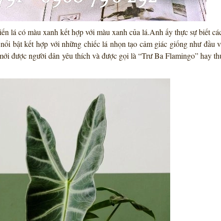
hiến lá có màu xanh kết hợp với màu xanh của lá.Anh ấy thực sự biết c
nổi bật kết hợp với những chiếc lá nhọn tạo cảm giác giống như đầu 
mới được người dân yêu thích và được gọi là “Trư Ba Flamingo” hay t