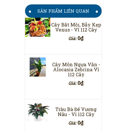
SẢN PHẨM LIÊN QUAN
Cây Bắt Mồi, Bẫy Kẹp
Venus - Vĩ 112 Cây
0₫
Giá:
Cây Môn Ngựa Vằn -
Alocasia Zebrina Vĩ
112 Cây
0₫
Giá:
Trầu Bà Đế Vương
Nâu - Vỉ 112 Cây
0₫
Giá: