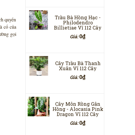
Trầu Bà Hồng Hạc -
ách quyến
Philodendro
và cổ của
Billietiae Vĩ 112 Cây
hường gọi
0₫
Giá:
Cây Trầu Bà Thanh
Xuân Vĩ 112 Cây
0₫
Giá:
Cây Môn Rồng Gân
Hồng - Alocasia Pink
Dragon Vĩ 112 Cây
0₫
Giá: