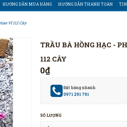
HƯỚNG DẪN MUA HÀNG
HƯỚNG DẪN THANH TOÁN
TIN
tiae Vĩ 112 Cây
TRẦU BÀ HỒNG HẠC - PH
112 CÂY
0₫
Đặt hàng nhanh
0971 291 791
SỐ LƯỢNG