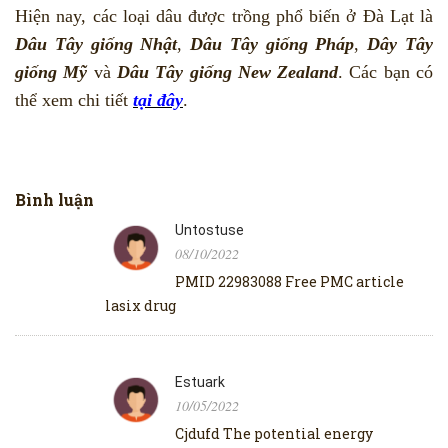
Hiện nay, các loại dâu được trồng phổ biến ở Đà Lạt là
Dâu Tây giống Nhật
,
Dâu Tây giống Pháp
,
Dây Tây
giống
Mỹ
và
Dâu Tây
giống
New Zealand
. Các bạn có
thể xem chi tiết
tại đây
.
Bình luận
Untostuse
08/10/2022
PMID 22983088 Free PMC article
lasix drug
Estuark
10/05/2022
Cjdufd The potential energy