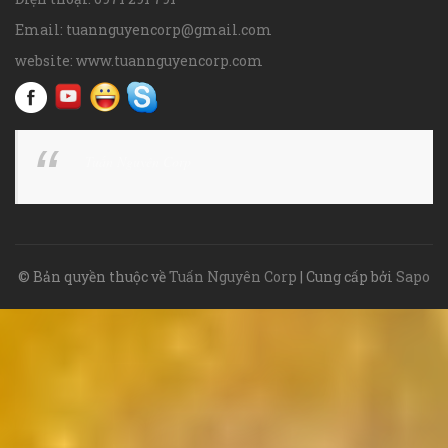
Email: tuannguyencorp@gmail.com
website: www.tuannguyencorp.com
Tuấn Nguyên Corp
© Bản quyền thuộc về
Tuấn Nguyên Corp
| Cung cấp bởi
Sapo