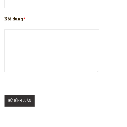
Nội dung
*
GỬI BÌNH LUẬN